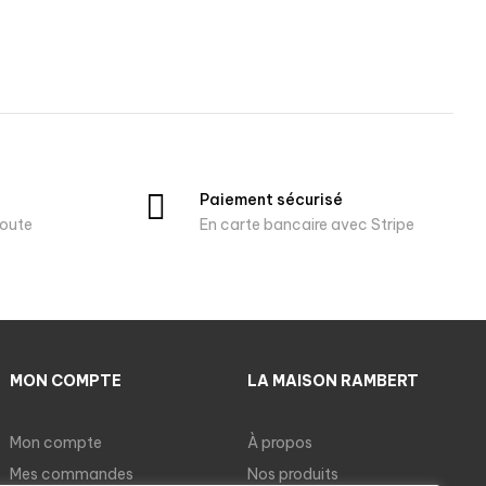
Paiement sécurisé
oute
En carte bancaire avec Stripe
MON COMPTE
LA MAISON RAMBERT
Mon compte
À propos
Mes commandes
Nos produits