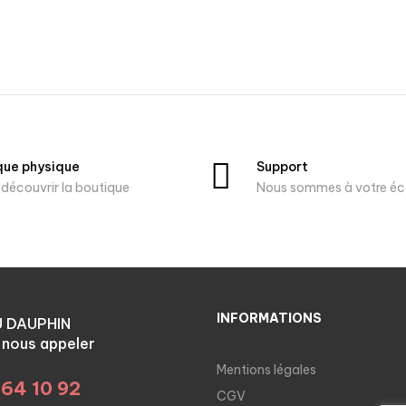
que physique
Support
découvrir la boutique
Nous sommes à votre éc
INFORMATIONS
U DAUPHIN
à nous appeler
Mentions légales
 64 10 92
CGV