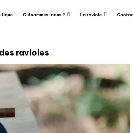
utique
Qui sommes-nous ?
La raviole
Contac
des ravioles