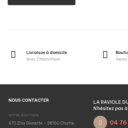
Livraison à domicile
Bouti
Avec Chronofresh
Venez 
NOUS CONTACTER
LA RAVIOLE D
N'hésitez pas 
NOTRE BOUTIQUE
04 76
670 ZI la Gloriette – 38160 Chatte