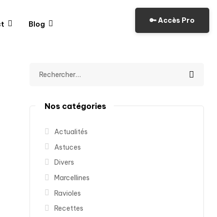
🔑 Accès Pro
1
0
t
Blog
Nos catégories
Actualités
Astuces
Divers
Marcellines
Ravioles
Recettes