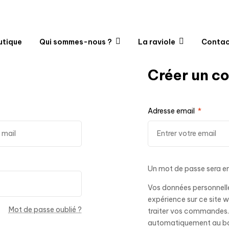
utique
Qui sommes-nous ?
La raviole
Contac
Créer un c
Adresse email
*
Un mot de passe sera en
Vos données personnelles
expérience sur ce site 
Mot de passe oublié ?
traiter vos commandes.
automatiquement au bou