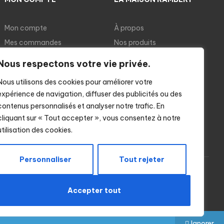
Mon compte
À propos
Mes commandes
Nos produits
Panier
Nos recettes
Nous respectons votre vie privée.
Cuisson des ravioles
Nous utilisons des cookies pour améliorer votre
Notre boutique
expérience de navigation, diffuser des publicités ou des
contenus personnalisés et analyser notre trafic. En
cliquant sur « Tout accepter », vous consentez à notre
utilisation des cookies.
Personnaliser
Tout rejeter
Accepter tout
Ignorer