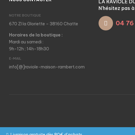
LA RAVIOLE D
N'hésitez pas 
NOTRE BOUTIQUE
04 76
670 ZI la Gloriette – 38160 Chatte
Horaires de la boutique :
Mardi au samedi :
9h-12h ; 14h-18h30
E-MAIL
info[@]raviole-maison-rambert.com
Livraison gratuite dès 80€ d'achats