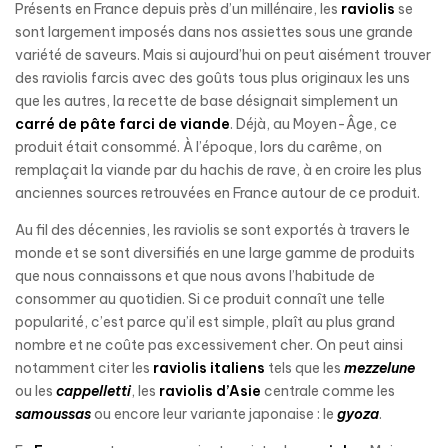
Présents en France depuis près d’un millénaire, les
raviolis
se
sont largement imposés dans nos assiettes sous une grande
variété de saveurs. Mais si aujourd’hui on peut aisément trouver
des raviolis farcis avec des goûts tous plus originaux les uns
que les autres, la recette de base désignait simplement un
carré de pâte farci de viande
. Déjà, au Moyen-Âge, ce
produit était consommé. À l’époque, lors du carême, on
remplaçait la viande par du hachis de rave, à en croire les plus
anciennes sources retrouvées en France autour de ce produit.
Au fil des décennies, les raviolis se sont exportés à travers le
monde et se sont diversifiés en une large gamme de produits
que nous connaissons et que nous avons l’habitude de
consommer au quotidien. Si ce produit connaît une telle
popularité, c’est parce qu’il est simple, plaît au plus grand
nombre et ne coûte pas excessivement cher. On peut ainsi
notamment citer les
raviolis italiens
tels que les
mezzelune
ou les
cappelletti
, les
raviolis d’Asie
centrale comme les
samoussas
ou encore leur variante japonaise : le
gyoza
.