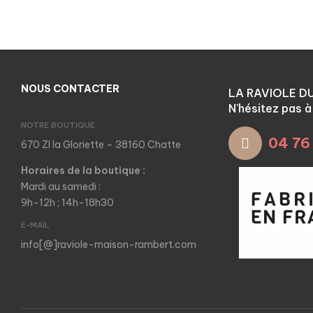
NOUS CONTACTER
LA RAVIOLE D
N'hésitez pas 
NOTRE BOUTIQUE
04 76
670 ZI la Gloriette – 38160 Chatte
Horaires de la boutique :
Mardi au samedi :
9h-12h ; 14h-18h30
E-MAIL
info[@]raviole-maison-rambert.com