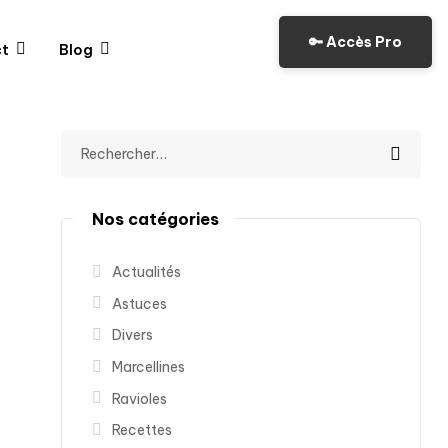
🔑 Accès Pro
1
0
t
Blog
Nos catégories
Actualités
Astuces
Divers
Marcellines
Ravioles
Recettes