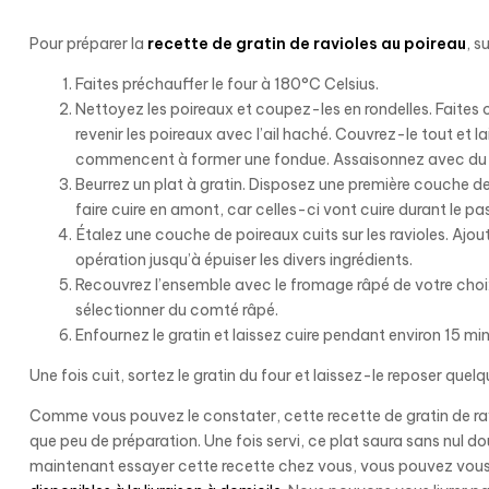
Pour préparer la
recette de gratin de ravioles au poireau
, s
Faites préchauffer le four à 180°C Celsius.
Nettoyez les poireaux et coupez-les en rondelles. Faites 
revenir les poireaux avec l’ail haché. Couvrez-le tout et l
commencent à former une fondue. Assaisonnez avec du se
Beurrez un plat à gratin. Disposez une première couche de
faire cuire en amont, car celles-ci vont cuire durant le p
Étalez une couche de poireaux cuits sur les ravioles. Aj
opération jusqu’à épuiser les divers ingrédients.
Recouvrez l’ensemble avec le fromage râpé de votre choix
sélectionner du comté râpé.
Enfournez le gratin et laissez cuire pendant environ 15 min
Une fois cuit, sortez le gratin du four et laissez-le reposer quel
Comme vous pouvez le constater, cette recette de gratin de r
que peu de préparation. Une fois servi, ce plat saura sans nul do
maintenant essayer cette recette chez vous, vous pouvez vous t