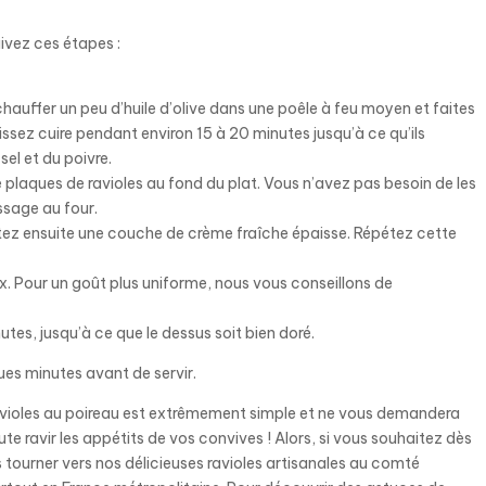
uivez ces étapes :
chauffer un peu d’huile d’olive dans une poêle à feu moyen et faites
aissez cuire pendant environ 15 à 20 minutes jusqu’à ce qu’ils
l et du poivre.
 plaques de ravioles au fond du plat. Vous n’avez pas besoin de les
assage au four.
outez ensuite une couche de crème fraîche épaisse. Répétez cette
. Pour un goût plus uniforme, nous vous conseillons de
utes, jusqu’à ce que le dessus soit bien doré.
ques minutes avant de servir.
avioles au poireau est extrêmement simple et ne vous demandera
ute ravir les appétits de vos convives ! Alors, si vous souhaitez dès
ourner vers nos délicieuses ravioles artisanales au comté