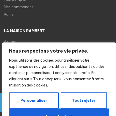
Mes commandes
Panier
LA MAISON RAMBERT
À propos
Nos produits
Nous respectons votre vie privée.
Nos recettes
Nous utilisons des cookies pour améliorer votre
Cuisson des ravioles
expérience de navigation, diffuser des publicités ou des
Notre boutique
contenus personnalisés et analyser notre trafic. En
cliquant sur « Tout accepter », vous consentez à notre
utilisation des cookies.
Livraison gratuite dès 80€ d'achats
Personnaliser
Tout rejeter
Conception :
Ma boite SEO
Ignorer